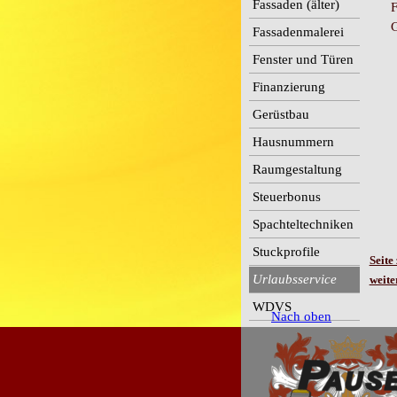
Fassaden (älter)
F
G
Fassadenmalerei
Fenster und Türen
Finanzierung
Gerüstbau
Hausnummern
Raumgestaltung
Steuerbonus
Spachteltechniken
Stuckprofile
Seite
Urlaubsservice
weit
WDVS
Nach oben