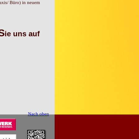
axis/ Büro) in neuem
S
ie uns auf
Nach oben