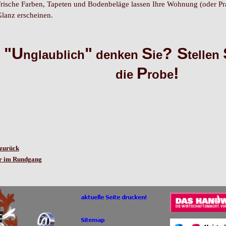
rische Farben, Tapeten und Bodenbeläge lassen Ihre Wohnung (oder Pr
lanz erscheinen.
"U
"
S
?
S
nglaublich
denken
ie
tellen
P
!
die
robe
 zurück
er im Rundgang