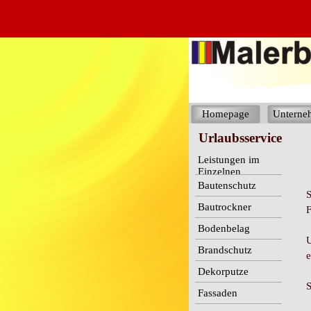
Homepage
Unterne
Urlaubsservice
Leistungen im
Einzelnen
Bautenschutz
S
Bautrockner
F
Bodenbelag
U
Brandschutz
e
Dekorputze
S
Fassaden